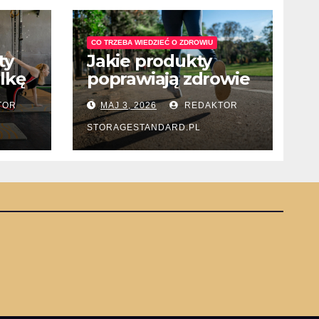
CO TRZEBA WIEDZIEĆ O ZDROWIU
ty
Jakie produkty
lkę
poprawiają zdrowie
jelit i trawienie?
TOR
MAJ 3, 2026
REDAKTOR
STORAGESTANDARD.PL