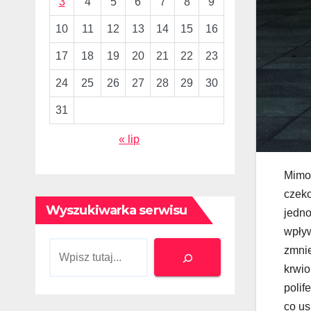
3
4
5
6
7
8
9
10
11
12
13
14
15
16
17
18
19
20
21
22
23
24
25
26
27
28
29
30
31
« lip
Mimo
czeko
Wyszukiwarka serwisu
jedno
wpły
zmnie
Szukaj
krwio
polif
co us