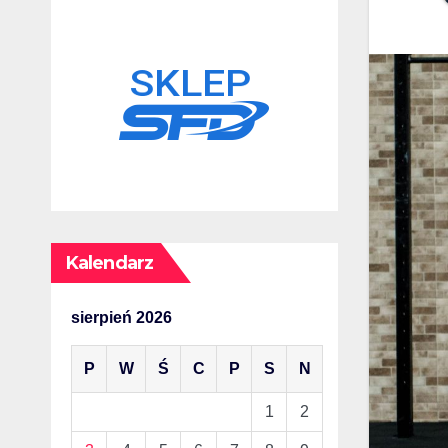
Kalendarz
sierpień 2026
P
W
Ś
C
P
S
N
1
2