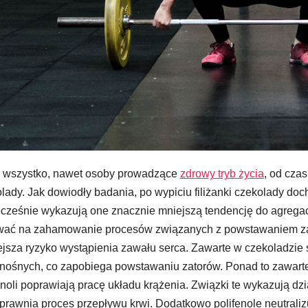
 wszystko, nawet osoby prowadzące
zdrowy tryb życia
, od cza
lady. Jak dowiodły badania, po wypiciu filiżanki czekolady doch
cześnie wykazują one znacznie mniejszą tendencję do agregacj
wać na zahamowanie procesów związanych z powstawaniem z
jsza ryzyko wystąpienia zawału serca. Zawarte w czekoladzie 
nośnych, co zapobiega powstawaniu zatorów. Ponad to zawart
enoli poprawiają pracę układu krążenia. Związki te wykazują d
prawnia proces przepływu krwi. Dodatkowo polifenole neutralizują