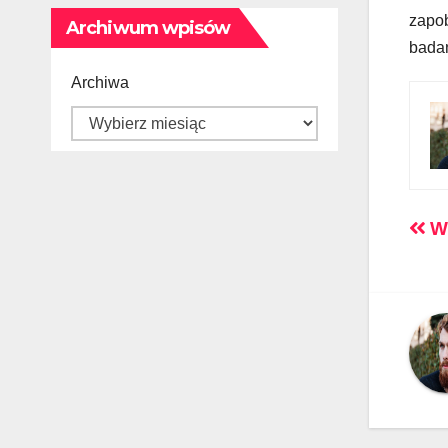
zapo
Archiwum wpisów
badan
Archiwa
Na
W 
wp