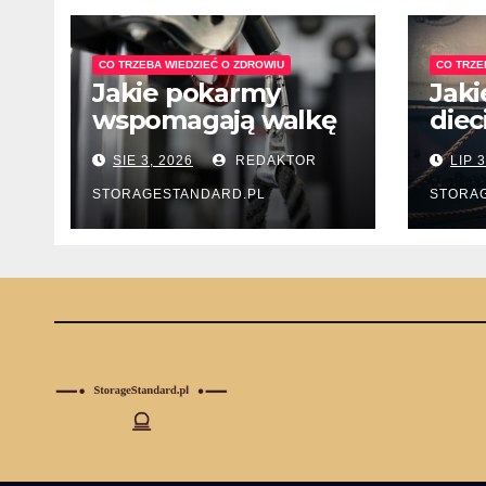
CO TRZEBA WIEDZIEĆ O ZDROWIU
CO TRZE
Jakie pokarmy
Jaki
wspomagają walkę
diec
z nadciśnieniem
lecz
SIE 3, 2026
REDAKTOR
LIP 
tętniczym?
ukł
pok
STORAGESTANDARD.PL
STORA