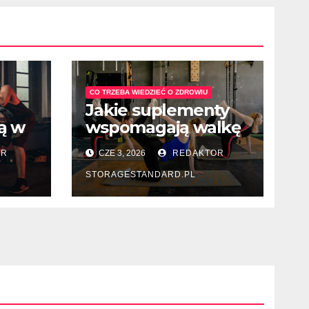
CO TRZEBA WIEDZIEĆ O ZDROWIU
Jakie suplementy
ą w
wspomagają walkę
b
z depresją
OR
CZE 3, 2026
REDAKTOR
sezonową?
?
STORAGESTANDARD.PL