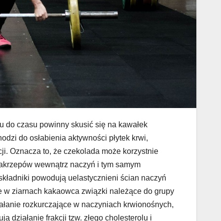
su do czasu powinny skusić się na kawałek
odzi do osłabienia aktywności płytek krwi,
i. Oznacza to, że czekolada może korzystnie
akrzepów wewnątrz naczyń i tym samym
składniki powodują uelastycznieni ścian naczyń
e w ziarnach kakaowca związki należące do grupy
ziałanie rozkurczające w naczyniach krwionośnych,
 działanie frakcji tzw. złego cholesterolu i