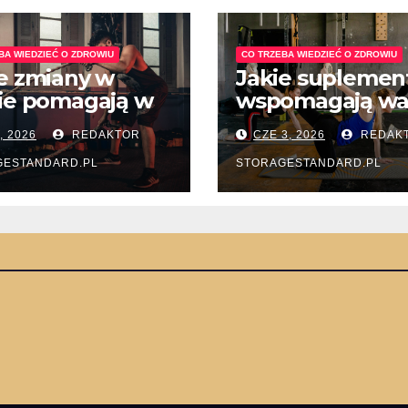
BA WIEDZIEĆ O ZDROWIU
CO TRZEBA WIEDZIEĆ O ZDROWIU
e zmiany w
Jakie suplemen
ie pomagają w
wspomagają wa
eniu chorób
z depresją
3, 2026
REDAKTOR
CZE 3, 2026
REDAK
adu
sezonową?
armowego?
GESTANDARD.PL
STORAGESTANDARD.PL