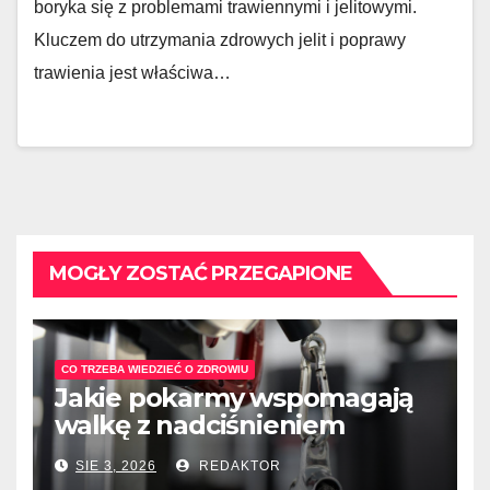
boryka się z problemami trawiennymi i jelitowymi.
Kluczem do utrzymania zdrowych jelit i poprawy
trawienia jest właściwa…
MOGŁY ZOSTAĆ PRZEGAPIONE
CO TRZEBA WIEDZIEĆ O ZDROWIU
Jakie pokarmy wspomagają
walkę z nadciśnieniem
tętniczym?
SIE 3, 2026
REDAKTOR