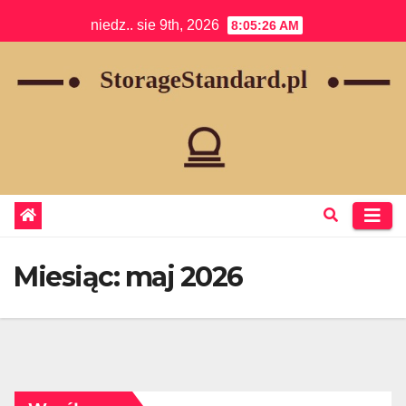
Skip
niedz.. sie 9th, 2026
8:05:26 AM
to
content
Miesiąc:
maj 2026