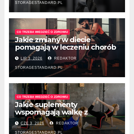
STORAGESTANDARD.PL
CO TRZEBA WIEDZIEĆ O ZDROWIU
Jakie zmiany w diecie
pomagają w leczeniu chorób
układu pokarmowego?
LIP 3, 2026
REDAKTOR
STORAGESTANDARD.PL
CO TRZEBA WIEDZIEĆ O ZDROWIU
Jakie suplementy
wspomagają walkę z
depresją sezonową?
CZE 3, 2026
REDAKTOR
STORAGESTANDARD.PL