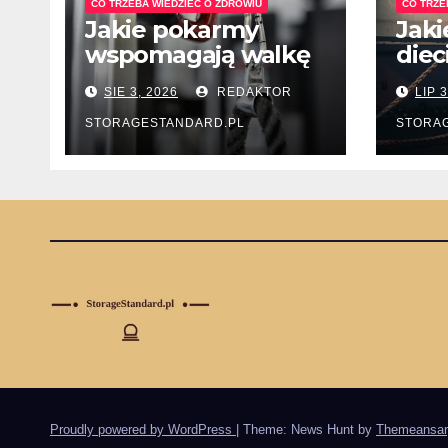
CO TRZEBA WIEDZIEĆ O ZDROWIU
CO TRZE
Jakie pokarmy
Jaki
wspomagają walkę
diec
z nadciśnieniem
lecz
SIE 3, 2026
REDAKTOR
LIP 
tętniczym?
ukł
pok
STORAGESTANDARD.PL
STORA
Proudly powered by WordPress
|
Theme: News Hunt by
Themeansar