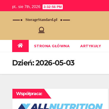
Skip
pt.. sie 7th, 2026
3:32:57 PM
to
content
STRONA GŁÓWNA
ARTYKUŁY
Dzień:
2026-05-03
Współpraca: