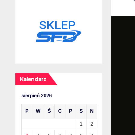
Kalendarz
sierpień 2026
P
W
Ś
C
P
S
N
1
2