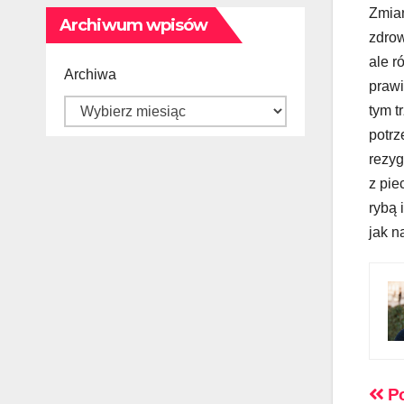
Zmian
Archiwum wpisów
zdrow
ale r
Archiwa
prawi
tym t
potrz
rezyg
z pie
rybą 
jak n
Na
Po