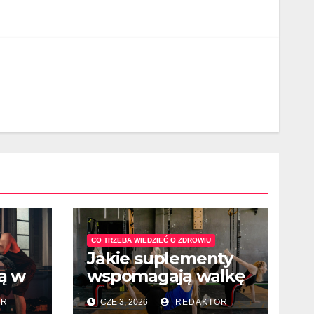
CO TRZEBA WIEDZIEĆ O ZDROWIU
Jakie suplementy
ą w
wspomagają walkę
b
z depresją
OR
CZE 3, 2026
REDAKTOR
sezonową?