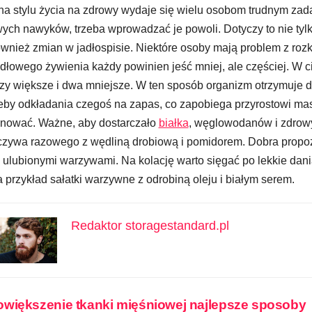
a stylu życia na zdrowy wydaje się wielu osobom trudnym zada
ych nawyków, trzeba wprowadzać je powoli. Dotyczy to nie tyl
ównież zmian w jadłospisie. Niektóre osoby mają problem z ro
dłowego żywienia każdy powinien jeść mniej, ale częściej. W c
rzy większe i dwa mniejsze. W ten sposób organizm otrzymuje 
eby odkładania czegoś na zapas, co zapobiega przyrostowi masy
nować. Ważne, aby dostarczało
białka
, węglowodanów i zdrowy
czywa razowego z wędliną drobiową i pomidorem. Dobra propozy
i ulubionymi warzywami. Na kolację warto sięgać po lekkie dani
a przykład sałatki warzywne z odrobiną oleju i białym serem.
Redaktor storagestandard.pl
wigacja
większenie tkanki mięśniowej najlepsze sposoby