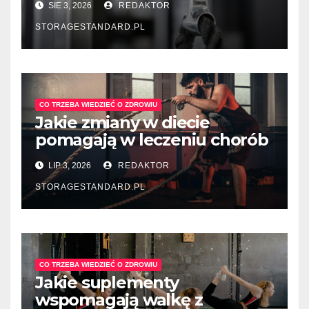
SIE 3, 2026
REDAKTOR
STORAGESTANDARD.PL
CO TRZEBA WIEDZIEĆ O ZDROWIU
Jakie zmiany w diecie
pomagają w leczeniu chorób
układu pokarmowego?
LIP 3, 2026
REDAKTOR
STORAGESTANDARD.PL
CO TRZEBA WIEDZIEĆ O ZDROWIU
Jakie suplementy
wspomagają walkę z