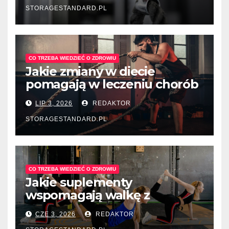
STORAGESTANDARD.PL
CO TRZEBA WIEDZIEĆ O ZDROWIU
Jakie zmiany w diecie
pomagają w leczeniu chorób
układu pokarmowego?
LIP 3, 2026
REDAKTOR
STORAGESTANDARD.PL
CO TRZEBA WIEDZIEĆ O ZDROWIU
Jakie suplementy
wspomagają walkę z
depresją sezonową?
CZE 3, 2026
REDAKTOR