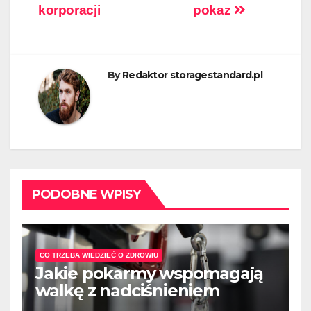
wpisu
korporacji
pokaz
By
Redaktor storagestandard.pl
PODOBNE WPISY
CO TRZEBA WIEDZIEĆ O ZDROWIU
Jakie pokarmy wspomagają
walkę z nadciśnieniem
tętniczym?