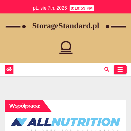
Skip
pt.. sie 7th, 2026
9:10:59 PM
to
content
Współpraca: