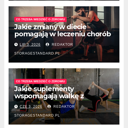
CO TRZEBA WIEDZIEĆ O ZDROWIU
Jakie zmiany w diecie
pomagają w leczeniu chorób
układu pokarmowego?
LIP 3, 2026
REDAKTOR
STORAGESTANDARD.PL
CO TRZEBA WIEDZIEĆ O ZDROWIU
Jakie suplementy
wspomagają walkę z
depresją sezonową?
CZE 3, 2026
REDAKTOR
STORAGESTANDARD.PL