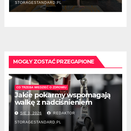
STORAGESTANDARD.PL
MOGŁY ZOSTAĆ PRZEGAPIONE
CO TRZEBA WIEDZIEĆ O ZDROWIU
Jakie pokarmy wspomagają
walkę z nadciśnieniem
tętniczym?
SIE 3, 2026
REDAKTOR
STORAGESTANDARD.PL