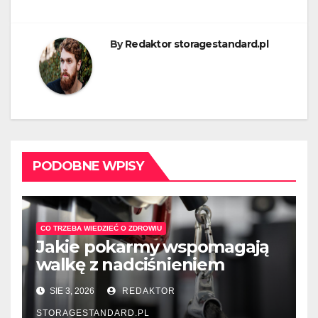
By
Redaktor storagestandard.pl
PODOBNE WPISY
CO TRZEBA WIEDZIEĆ O ZDROWIU
Jakie pokarmy wspomagają
walkę z nadciśnieniem
tętniczym?
SIE 3, 2026
REDAKTOR
STORAGESTANDARD.PL