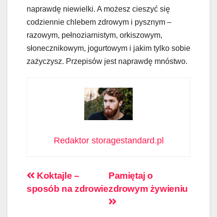
naprawdę niewielki. A możesz cieszyć się
codziennie chlebem zdrowym i pysznym –
razowym, pełnoziarnistym, orkiszowym,
słonecznikowym, jogurtowym i jakim tylko sobie
zażyczysz. Przepisów jest naprawdę mnóstwo.
Redaktor storagestandard.pl
Nawigacja
Koktajle –
Pamiętaj o
sposób na zdrowie
zdrowym żywieniu
wpisu