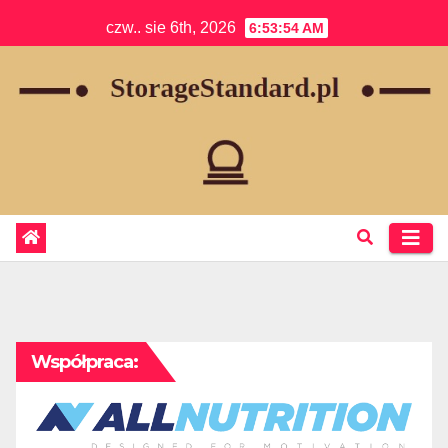
Skip
czw.. sie 6th, 2026
6:53:55 AM
to
content
Współpraca: