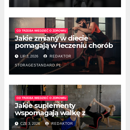
CO TRZEBA WIEDZIEĆ O ZDROWIU
Jakie zmiany w diecie
pomagają w leczeniu chorób
układu pokarmowego?
LIP 3, 2026
REDAKTOR
STORAGESTANDARD.PL
CO TRZEBA WIEDZIEĆ O ZDROWIU
Jakie suplementy
wspomagają walkę z
depresją sezonową?
CZE 3, 2026
REDAKTOR