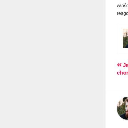
właśc
reago
Na
Ja
cho
wp