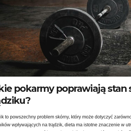
kie pokarmy poprawiają stan 
ądziku?
ik to powszechny problem skórny, który może dotyczyć zarówno m
ików wpływających na trądzik, dieta ma istotne znaczenie w utr