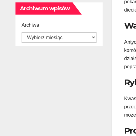
pokar
Archiwum wpisów
dieci
Wa
Archiwa
Antyo
komór
dział
popra
Ry
Kwasy
przec
może 
Pr