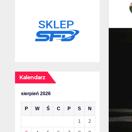
Kalendarz
sierpień 2026
P
W
Ś
C
P
S
N
1
2