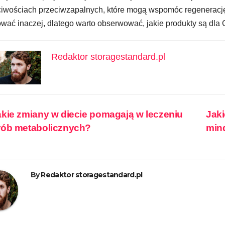
iwościach przeciwzapalnych, które mogą wspomóc regenerację
wać inaczej, dlatego warto obserwować, jakie produkty są dla C
Redaktor storagestandard.pl
wigacja
kie zmiany w diecie pomagają w leczeniu
Jaki
rób metabolicznych?
min
isu
By
Redaktor storagestandard.pl