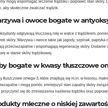
my mogą wspomagać leczenie trądziku i poprawić stan skóry. D
e, aby skutecznie zwalczać trądzik.
rzywa i owoce bogate w antyoks
ksydanty odgrywają kluczową rolę w walce z trądzikiem, pon
ek skóry. Warzywa i owoce takie jak jagody, szpinak, papryka cz
ają przeciwzapalnie i wspomagają regenerację skóry. Dodanie 
wę w stanie skóry trądzikowej.
by bogate w kwasy tłuszczowe o
 tłuszczowe omega-3, które znajdują się m.in. w łososiu, makre
iwzapalne i mogą pomóc zmniejszyć stan zapalny skóry związa
przyczynić się do zmniejszenia nasilenia trądziku oraz popraw
odukty mleczne o niskiej zawartoś