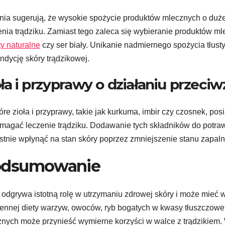
ia sugerują, że wysokie spożycie produktów mlecznych o duże
enia trądziku. Zamiast tego zaleca się wybieranie produktów mle
ty naturalne
czy ser biały. Unikanie nadmiernego spożycia tłus
ndycję skóry trądzikowej.
oła i przyprawy o działaniu przec
óre zioła i przyprawy, takie jak kurkuma, imbir czy czosnek, p
agać leczenie trądziku. Dodawanie tych składników do potraw 
stnie wpłynąć na stan skóry poprzez zmniejszenie stanu zapal
odsumowanie
 odgrywa istotną rolę w utrzymaniu zdrowej skóry i może mieć 
ennej diety warzyw, owoców, ryb bogatych w kwasy tłuszczowe
nych może przynieść wymierne korzyści w walce z trądzikiem. 