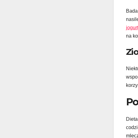
Badan
nasil
jogur
na ko
Zi
Niekt
wspom
korzy
P
Dieta
codzi
mlecz