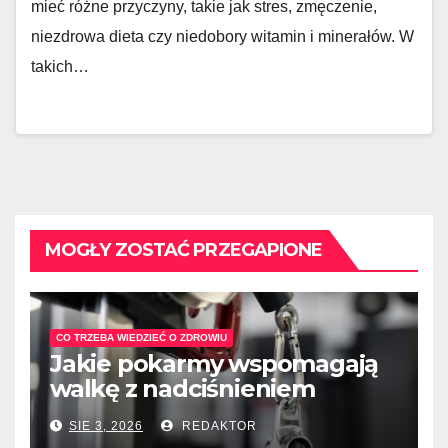
mieć różne przyczyny, takie jak stres, zmęczenie,
niezdrowa dieta czy niedobory witamin i minerałów. W
takich…
MOGŁY ZOSTAĆ PRZEGAPIONE
CO TRZEBA WIEDZIEĆ O ZDROWIU
Jakie pokarmy wspomagają
walkę z nadciśnieniem
tętniczym?
SIE 3, 2026
REDAKTOR