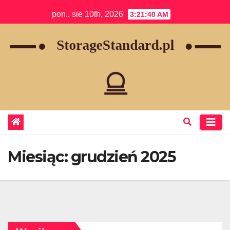
Skip
pon.. sie 10th, 2026
3:21:41 AM
to
content
Miesiąc:
grudzień 2025