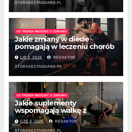
STORAGESTANDARD.PL
CO TRZEBA WIEDZIEĆ O ZDROWIU
Jakie zmiany w diecie
pomagają w leczeniu chorób
układu pokarmowego?
LIP 3, 2026
REDAKTOR
STORAGESTANDARD.PL
CO TRZEBA WIEDZIEĆ O ZDROWIU
Jakie suplementy
wspomagają walkę z
depresją sezonową?
CZE 3, 2026
REDAKTOR
STORAGESTANDARD.PL