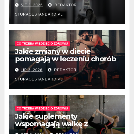
tętniczym?
SIE 3, 2026
REDAKTOR
STORAGESTANDARD.PL
CO TRZEBA WIEDZIEĆ O ZDROWIU
Jakie zmiany w diecie
pomagają w leczeniu chorób
układu pokarmowego?
LIP 3, 2026
REDAKTOR
STORAGESTANDARD.PL
CO TRZEBA WIEDZIEĆ O ZDROWIU
Jakie suplementy
wspomagają walkę z
depresją sezonową?