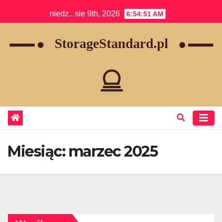
Skip
niedz.. sie 9th, 2026
6:54:51 AM
to
content
Miesiąc:
marzec 2025